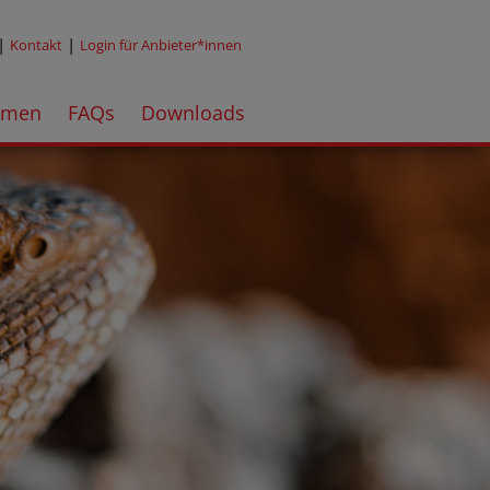
|
|
Kontakt
Login für Anbieter*innen
emen
FAQs
Downloads