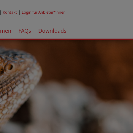
|
|
Kontakt
Login für Anbieter*innen
emen
FAQs
Downloads